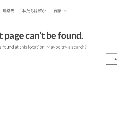
連絡先
私たちは誰か
言語
 page can’t be found.
as found at this location. Maybe try a search?
Search
for: