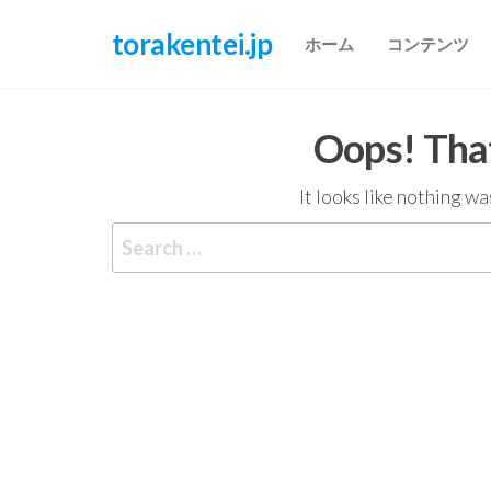
Skip
torakentei.jp
to
ホーム
コンテンツ
the
content
Oops! That
It looks like nothing w